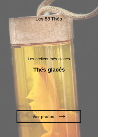
Les 88 Thés
Les ateliers thés glacés
Thés glacés
Voir photos